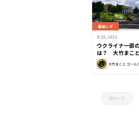
番組レポ
9/29, 2022
ウクライナ一部
は？ 大竹まこ
ら投票したら、
大竹まこと ゴール
前ページ