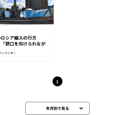
のロシア編入の行方
と「銃口を向けられなが
選挙ではない」
デンラジオ！
1
年月別で見る