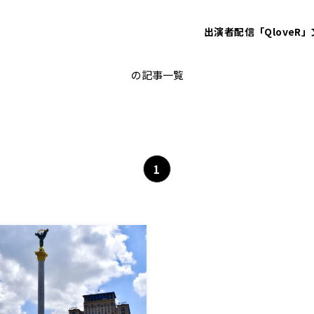
出演者
配信「QloveR」
ウクライナ侵攻
の記事一覧
1