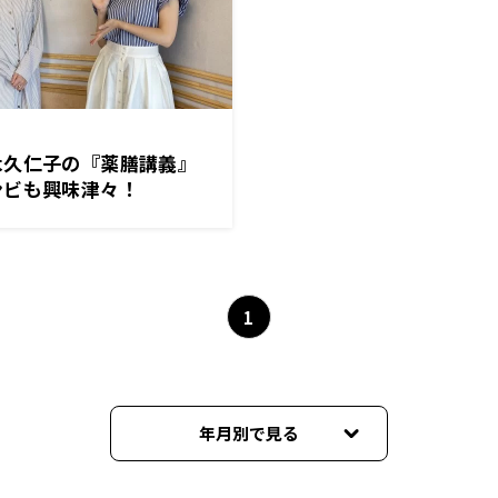
木久仁子の『薬膳講義』
ンビも興味津々！
1
年月別で見る