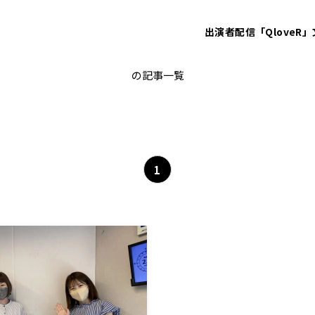
出演者
配信「QloveR」
薬膳
の記事一覧
1