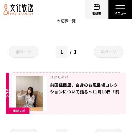
すすまえ
番組表
の記事一覧
1
前ページ
次ページ
11/23, 2022
前田佳織里、自身のお風呂場コレク
ションについて語る～11月18日「前
田佳織里の進め！前田号」
番組レポ