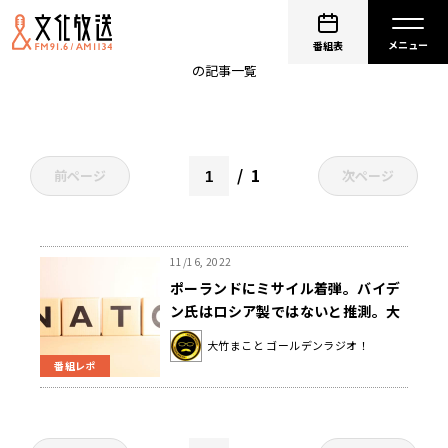
ロシア
番組表
の記事一覧
1
前ページ
次ページ
11/16, 2022
ポーランドにミサイル着弾。バイデ
ン氏はロシア製ではないと推測。大
竹「アメリカのこういう軍事情報っ
大竹まこと ゴールデンラジオ！
て意外と正確」
番組レポ