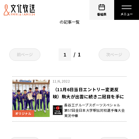
東海学連選抜
番組表
の記事一覧
1
前ページ
次ページ
11/6, 2022
（11月6日当日エントリー変更反
映）駒大が出雲に続き二冠目を手に
するか?! はたまた、青山学院大、國
長谷工グループスポーツスペシャル
第57回全日本大学駅伝対校選手権大会
學院大が阻止するか?! ～ 長谷工グル
オリジナル
実況中継
ープスポーツスペシャル 第54回全日
本大学駅伝実況中継