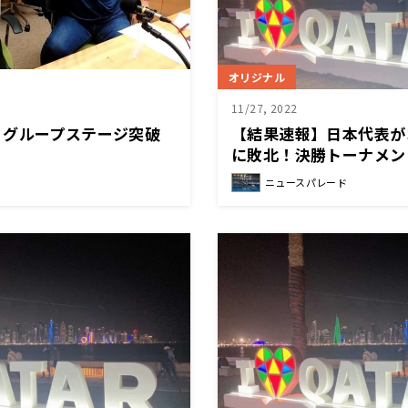
オリジナル
11/27, 2022
 グループステージ突破
【結果速報】日本代表が
に敗北！決勝トーナメン
、スペイン打倒なるか？
スペイン戦へ！
ニュースパレード