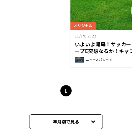
オリジナル
11/19, 2022
いよいよ開幕！サッカー
ープE突破なるか！キャ
手のひとこと
ニュースパレード
1
年月別で見る