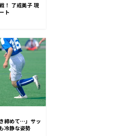
！ 了戒美子 現
ート
き締めて…」サッ
も冷静な姿勢