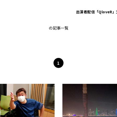
出演者
配信「QloveR」
FIFAワールドカップカタール大会
の記事一覧
1