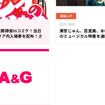
番組レポ
12/1, 2022
開録音inコミケ！当日
瀬奈じゅん、昆夏美、木
リア内入場券を配布！さ
のミュージカル特番を連
ズを無料配布！
分！ 12月16日（金） 
決定！