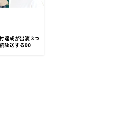
村達成が出演 3つ
続放送する90
午後7時00分～放送