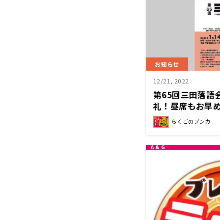
お知らせ
12/21, 2022
第65回三田落語
礼！昼席もお早
らくごのブンカ