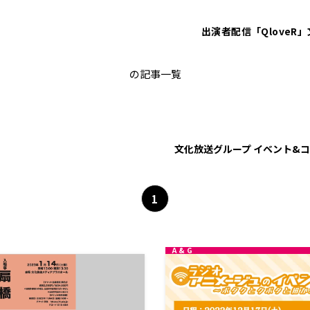
出演者
配信「QloveR」
イベント
の記事一覧
文化放送グループ イベント&
1