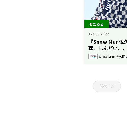
お知らせ
12/10, 2022
『Snow Man
理、しんどい、、
ゲストに、Kis-
Snow Man 佐
田一派”が全員
確認する特別企
前ページ