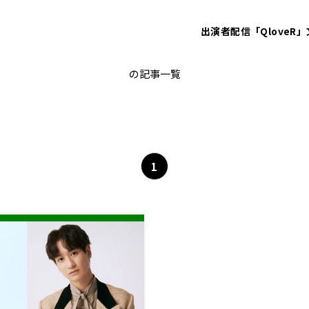
出演者
配信「QloveR」
キスマイ
の記事一覧
1