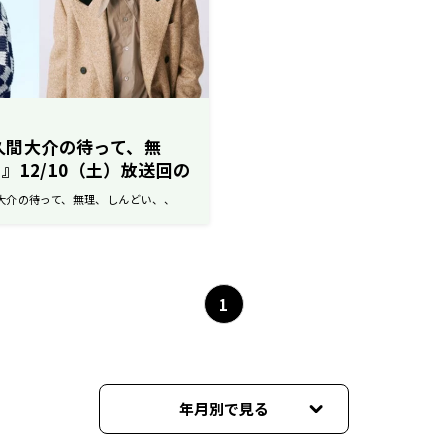
佐久間大介の待って、無
』12/10（土）放送回の
My-Ft2・宮田俊哉！“宮
久間大介の待って、無理、しんどい、、
集合し、趣味嗜好の違いを
画を実施
1
年月別で見る