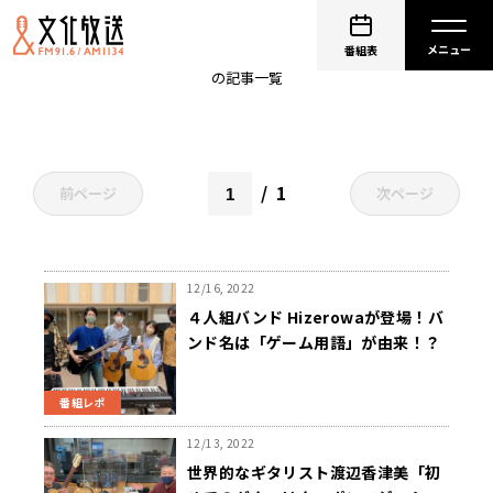
ギター
番組表
の記事一覧
1
前ページ
次ページ
12/16, 2022
４人組バンド Hizerowaが登場！バ
ンド名は「ゲーム用語」が由来！？
番組レポ
12/13, 2022
世界的なギタリスト渡辺香津美「初