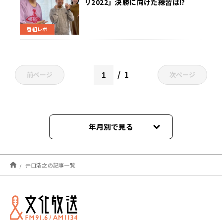
リ2022」決勝に向けた練習は!?
番組レポ
1
前ページ
次ページ
年月別で見る
2025年12月
井口浩之の記事一覧
2022年12月