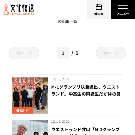
井口浩之
番組表
の記事一覧
1
前ページ
次ページ
12/15, 2022
M-1グランプリ決勝進出、ウエスト
ランド。中高生の同級生だが仲の良
さは……!?
番組レポ
12/15, 2022
ウエストランド井口「M-1グランプ