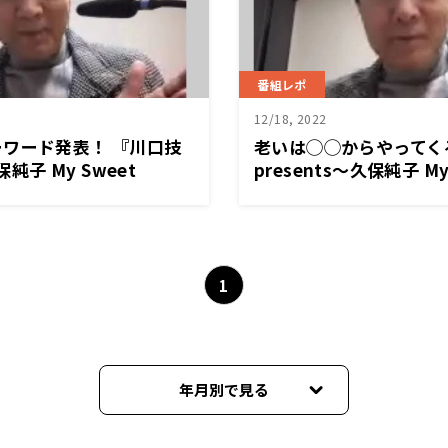
番組レポ
12/18, 2022
ワード発表！ 『川口技
老いは◯◯からやってく
保純子 My Sweet
presents～久保純子 My
1
年月別で見る