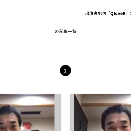
出演者
配信「QloveR」
健康
の記事一覧
1