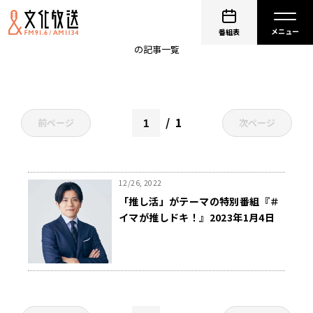
小田惟真
番組表
の記事一覧
1
前ページ
次ページ
12/26, 2022
「推し活」がテーマの特別番組『＃
イマが推しドキ！』2023年1月4日
（水）放送決定！青木源太・末吉９
太郎・小田惟真が出演