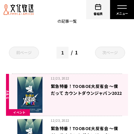
john
番組表
の記事一覧
1
前ページ
次ページ
12/23, 2022
緊急特番！TOOBOE大反省会 ～僕
だって カウントダウンジャパン2022
出たかった～ 12月28日(水)午後7時
～ 文化放送から4時間 動画生配信決
イベント
定
12/23, 2022
緊急特番！TOOBOE大反省会 ～僕