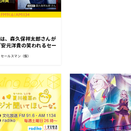
には、森久保祥太郎さんが
『安元洋貴の笑われるセー
』
るセールスマン（仮）