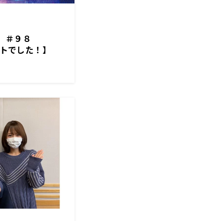
H】＃９８
ストでした！】