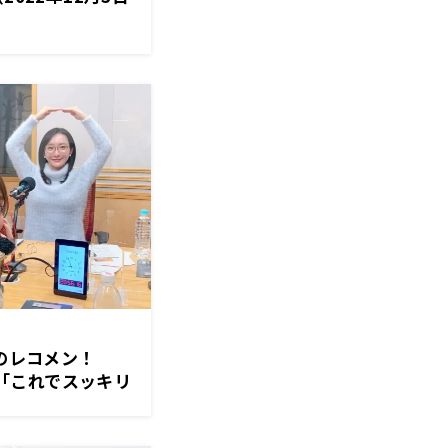
央のレコメン！
理央「これでスッキリ
ます！」