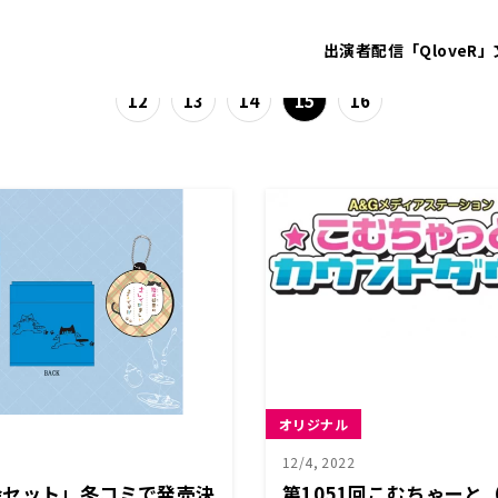
出演者
配信「QloveR」
12
13
14
15
16
オリジナル
12/4, 2022
会セット」冬コミで発売決
第1051回こむちゃーと（