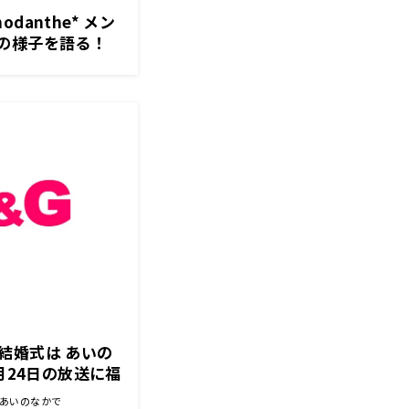
danthe* メン
の様子を語る！
＆梨沙のラフスト
s 結婚式は あいの
月24日の放送に福
スト出演！
は あいのなかで