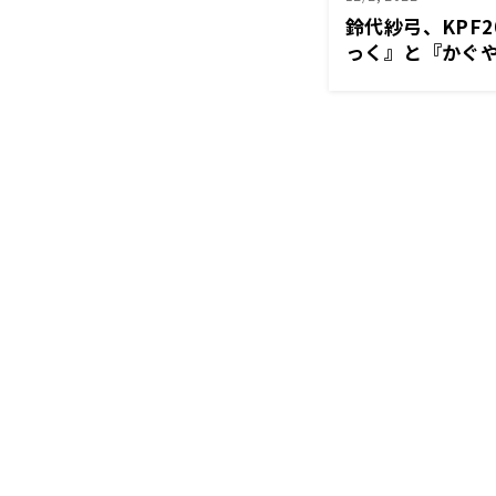
鈴代紗弓、KPF
っく』と『かぐ
テージに登壇！ 
い！鈴代です！