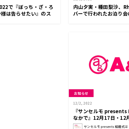
2022で『ぼっち・ざ・ろ
内山夕実・種田梨沙、Rho
や様は告らせたい』のス
バーで行われたお泊り会
～12月1日放送『はー
～11月30日放送『夕実
今行きまーす！』
ーリーは突然に』
お知らせ
12/2, 2022
『サンセルモ present
なかで』12月17日・12
原香織さんが着物姿でゲ
サンセルモ presents 結婚式