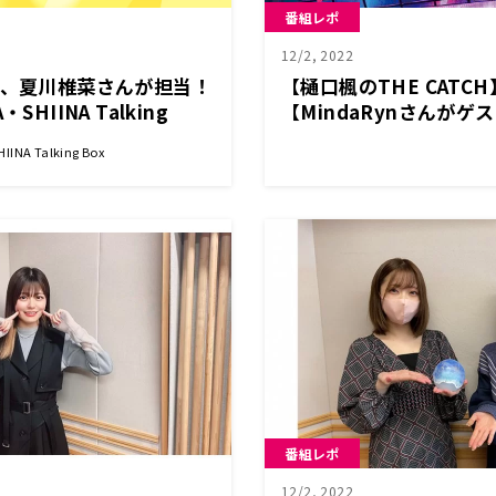
番組レポ
12/2, 2022
は、夏川椎菜さんが担当！
【樋口楓のTHE CATC
SHIINA Talking
【MindaRynさんがゲ
NA Talking Box
番組レポ
12/2, 2022