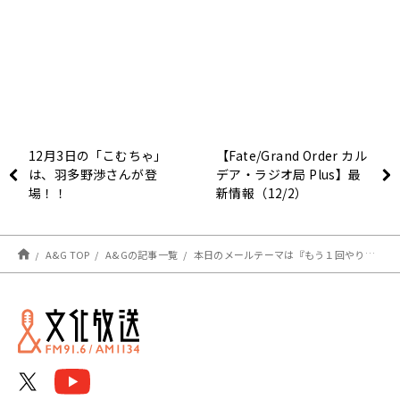
12月3日の「こむちゃ」
【Fate/Grand Order カル
は、羽多野渉さんが登
デア・ラジオ局 Plus】最
場！！
新情報（12/2）
A&G TOP
A&Gの記事一覧
本日のメールテーマは『もう１回やり直したい！』金曜24時～超!A&G+にて生放送「千葉翔也のトゥー・ビー・ナイト」