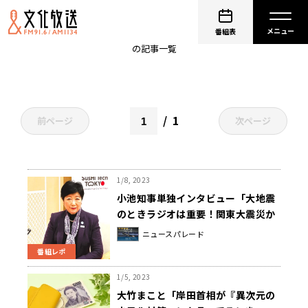
小池百合子
番組表
の記事一覧
1
前ページ
次ページ
1/8, 2023
小池知事単独インタビュー「大地震
のときラジオは重要！関東大震災か
ら100年、強靭な都市を」
ニュースパレード
番組レポ
1/5, 2023
大竹まこと「岸田首相が『異次元の