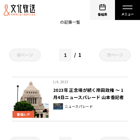
日銀総裁
番組表
の記事一覧
1
前ページ
次ページ
1/4, 2023
2023年 正念場が続く岸田政権 ～ 1
月4日ニュースパレード 山本香記者
取材後記
ニュースパレード
番組レポ