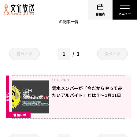
雲水の今晩どうしましょう！？
番組表
の記事一覧
1
前ページ
次ページ
1/16, 2023
雲水メンバーが「今だからやってみ
たいアルバイト」とは？～1月11日
「雲水の今晩どうしましょう!?」
番組レポ