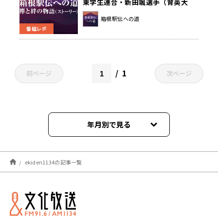
東学生連合・新田颯選手（育英大
学）「もう一度箱根に戻るという一
箱根駅伝への道
心でやってきた」～箱根駅伝への道
番組レポ
～
1
前ページ
次ページ
年月別で見る
2025年12月
ekiden1134の記事一覧
2025年11月
2025年10月