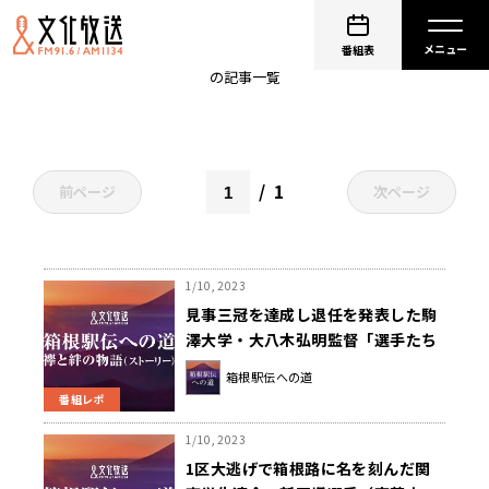
ekiden1134
番組表
の記事一覧
1
前ページ
次ページ
1/10, 2023
見事三冠を達成し退任を発表した駒
澤大学・大八木弘明監督「選手たち
は本当に凄いと思った」～箱根駅伝
箱根駅伝への道
への道～
番組レポ
1/10, 2023
1区大逃げで箱根路に名を刻んだ関