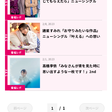
じてもらえたら」ニューシングル
『またね』への想いを語る！
番組レポ
2/8, 2023
諸星すみれ「お守りみたいな作品」
ニューシングル『叶える』への想い
を語る！
番組レポ
2/1, 2023
高橋李依「みなさんが青を見た時に
思い出すような一枚です！」2nd
EP『青を生きる』への想いを語る！
番組レポ
1
前ページ
次ページ