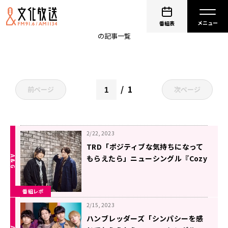
こむちゃゲストレポート
番組表
の記事一覧
1
前ページ
次ページ
2/22, 2023
TRD「ポジティブな気持ちになって
もらえたら」ニューシングル『Cozy
Crazy PARTY!』への想いを語る！
番組レポ
2/15, 2023
ハンブレッダーズ「シンパシーを感