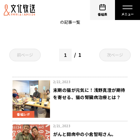
ガン
番組表
の記事一覧
1
前ページ
次ページ
2/22, 2023
末期の猫が元気に！浅野真澄が期待
を寄せる、猫の腎臓病治療とは？
番組レポ
2/21, 2023
がんと闘病中の小倉智昭さん。