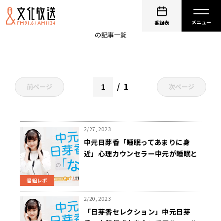
中元日芽香
番組表
の記事一覧
1
前ページ
次ページ
2/27, 2023
中元日芽香「睡眠ってあまりに身
近」心理カウンセラー中元が睡眠と
心の関係について語る
番組レポ
2/20, 2023
「日芽香セレクション」中元日芽