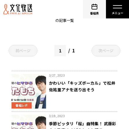
タケスクリプション
番組表
の記事一覧
1
前ページ
次ページ
3/27, 2023
かわいい「キッズボーカル」で松井
佐祐里アナを送り出そう
番組レポ
3/19, 2023
季節ピッタリ「桜」曲特集！ 武藤彩