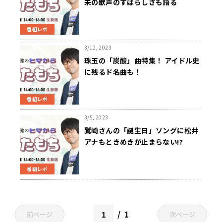
未の歌声のすばらしさも語る
番組レポ
3/12, 2023
珠玉の「炭酸」曲特集！ アイドル史
に残るド名曲も！
番組レポ
3/5, 2023
鷲崎さんの「誕生日」ソングに松井
アナもときめきが止まらない!?
番組レポ
1
前ページ
次ページ