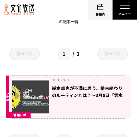
早乙女じょうじ
番組表
の記事一覧
1
前ページ
次ページ
3/13, 2023
岸本卓也が不満に思う、稽古終わり
のルーティンとは？〜3月8日「雲水
の今晩どうしましょう！？」
番組レポ