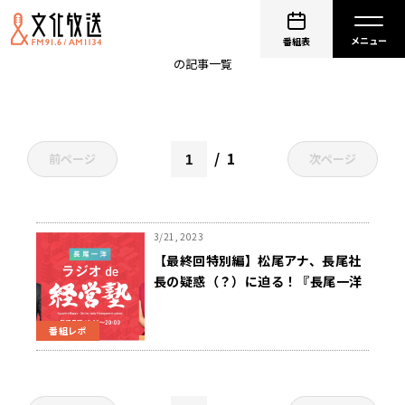
AI秘書
番組表
の記事一覧
1
前ページ
次ページ
3/21, 2023
【最終回特別編】松尾アナ、長尾社
長の疑惑（？）に迫る！『長尾一洋
ラジオde経営塾』3/20（月）放送
番組レポ