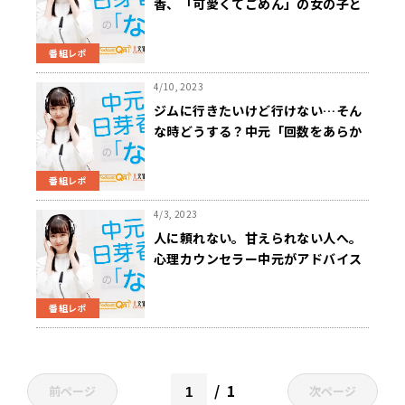
香、「可愛くてごめん」の女の子と
友達になりたい「実際にこの子がい
たら私は虜ですね」
番組レポ
4/10, 2023
ジムに行きたいけど行けない…そん
な時どうする？中元「回数をあらか
じめ月の頭に設定してみるのはどう
かな」
番組レポ
4/3, 2023
人に頼れない。甘えられない人へ。
心理カウンセラー中元がアドバイス
「甘え下手という自覚をした上で、
ちょっとずつ頼る練習を」
番組レポ
1
前ページ
次ページ