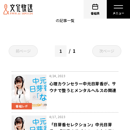
中元日芽香
番組表
の記事一覧
1
前ページ
次ページ
4/24, 2023
心理カウンセラー中元日芽香が、サ
ウナで整うとメンタルヘルスの関連
について解説！
番組レポ
4/17, 2023
「日芽香セレクション」中元日芽