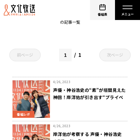
岸洋佑のイジンデンシン
番組表
の記事一覧
1
前ページ
次ページ
4/26, 2023
声優・神谷浩史の“素”が垣間見えた
神回！岸洋佑が引き出す“プライベ
ート感”
番組レポ
4/26, 2023
岸洋佑が考察する 声優・神谷浩史