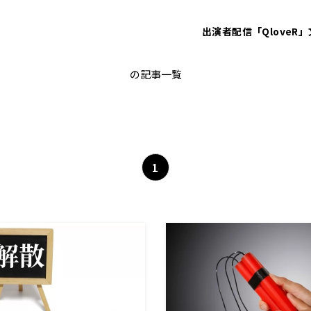
出演者
配信「QloveR」
田中秀臣
の記事一覧
1