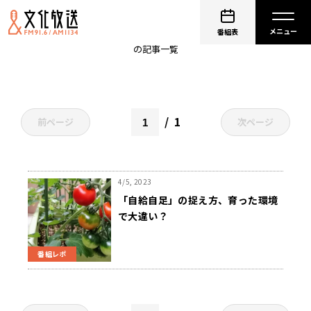
自給自足
番組表
の記事一覧
1
前ページ
次ページ
4/5, 2023
「自給自足」の捉え方、育った環境
で大違い？
番組レポ