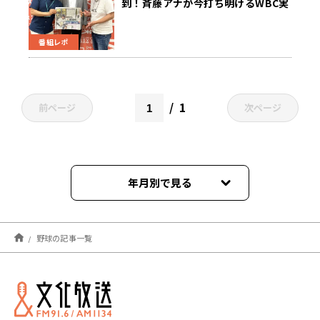
到！斉藤アナが今打ち明けるWBC実
況秘話
番組レポ
1
前ページ
次ページ
年月別で見る
2026年07月
野球の記事一覧
2026年04月
2026年03月