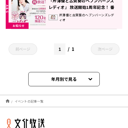
『芹澤優と古賀葵のヘブンバーンズ
レディオ』 放送開始1周年記念！ 番
組初の公開録音が決定 抽選で120名
芹澤優と古賀葵のヘブンバーンズレデ
ィオ
のリスナーを無料招待！
お知らせ
1
前ページ
次ページ
年月別で見る
2026年08月
イベントの記事一覧
2026年07月
2026年06月