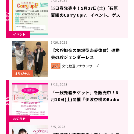
5/27, 2023
当日券発売中！5月27日(土)「石原
夏織のCarry up!?」イベント。ゲス
トは第一部 津田美波、第二部 豊田萌
絵
イベント
5/26, 2023
【水谷加奈の劇場型恋愛体質】運動
会の珍ジェンダーレス
文化放送アナウンサーズ
オリジナル
5/13, 2023
「一般先着チケット」を販売中！6
月10日(土)開催『伊波杏樹のRadio
Curtain Call ～ancore～』
お知らせ
5/5, 2023