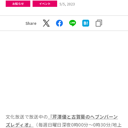
5/5, 2023
お知らせ
イベント
Share
文化放送で放送中の
『芹澤優と古賀葵のヘブンバーン
ズレディオ』
（毎週日曜日深夜0時00分～0時30分/地上