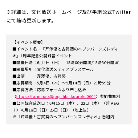
※詳細は、文化放送ホームページ及び番組公式Twitter
にて随時更新します。
【イベント概要】
■イベント名：『芹澤優と古賀葵のヘブンバーンズレディ
オ』1周年記念公開録音イベント
■開催日時：6月4日（日） 15時00分開場/15時30分開演
■開催場所：文化放送メディアプラスホール
■出演 ：芹澤優、古賀葵
■応募期間：5月4日（木）～5月14日（日）23時59分
■応募方法：応募フォームより申し込み
（
https://form.run/@joqr-hbr-kouroku0604
）参加費無料
■公開録音放送日：6月15日（木）、22日（木）（超!A&G
＋）/6月18日（日）25日（日）（地上波）
※『芹澤優と古賀葵のヘブンバーンズレディオ』番組内