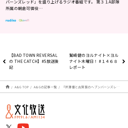
バーンズレッド」を盛り上げるラジオ番組です。 第３１A部隊
所属の朝倉可憐役…
【BAD TOWN REVERSAL
鷲崎健のヨルナイト×ヨル
の THE CATCH】#5放送後
ナイト木曜日！ #１４６８
記
レポート
A&G TOP
A&Gの記事一覧
『芹澤優と古賀葵のヘブンバーンズレディオ』 放送開始1周年記念！ 番組初の公開録音が決定 抽選で120名のリスナーを無料招待！