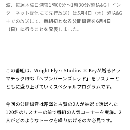
波、毎週木曜日深夜1時00分～1時30分/超!A&G＋イン
ターネット配信にて先行放送）は5月4日（木）超!A&G
＋での放送にて、
番組初となる公開録音を6月4日
（日）に行うことを発表
しました。
この番組は、Wright Flyer Studios × Keyが贈るドラ
マチックRPG「ヘブンバーンズレッド」をリスナーと
ともに盛り上げていくスペシャルプログラムです。
今回の公開録音は芹澤と古賀の2人が抽選で選ばれた
120名のリスナーの前で番組の人気コーナーを実施。2
人がどのようなトークを繰り広げるのか必見です。