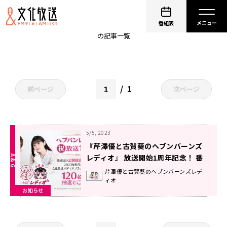
古賀葵
番組表
の記事一覧
1
前ページ
次ページ
5/5, 2023
『芹澤優と古賀葵のヘブンバーンズ
レディオ』 放送開始1周年記念！ 番
組初の公開録音が決定 抽選で120名
芹澤優と古賀葵のヘブンバーンズレデ
ィオ
のリスナーを無料招待！
お知らせ