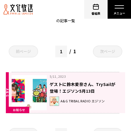
TrySail
番組表
の記事一覧
1
前ページ
次ページ
5/11, 2023
ゲストに鈴木愛奈さん、TrySailが
登場！エジソン5月13日
A&G TRIBAL RADIO エジソン
お知らせ