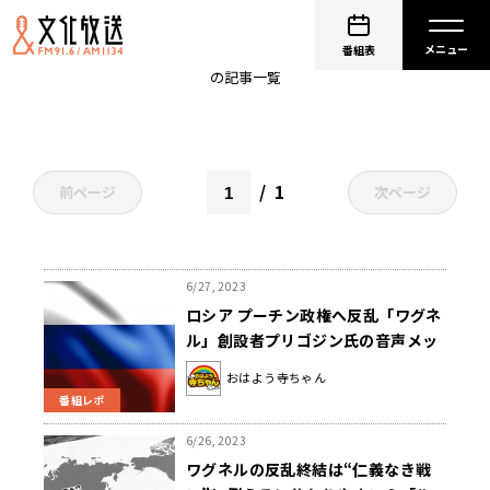
ワグネル
番組表
の記事一覧
1
前ページ
次ページ
6/27, 2023
ロシア プーチン政権へ反乱「ワグネ
ル」創設者プリゴジン氏の音声メッ
セージの信頼性
おはよう寺ちゃん
番組レポ
6/26, 2023
ワグネルの反乱終結は“仁義なき戦