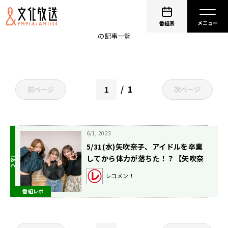
山口綺羅
番組表
の記事一覧
1
前ページ
次ページ
6/1, 2023
5/31(水)矢吹奈子、アイドルを卒業
してから体力が落ちた！？【矢吹奈
子のレコメン！】
レコメン！
番組レポ