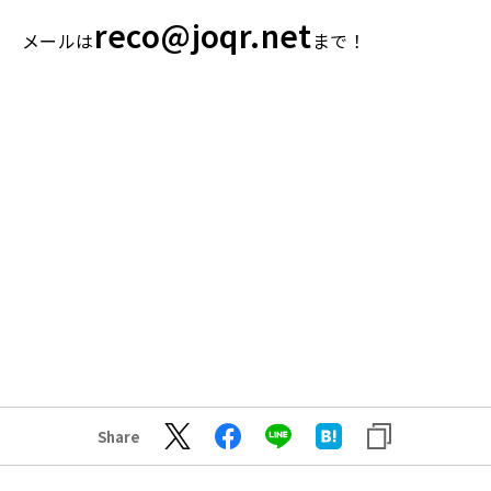
reco@joqr.net
メールは
まで！
Share