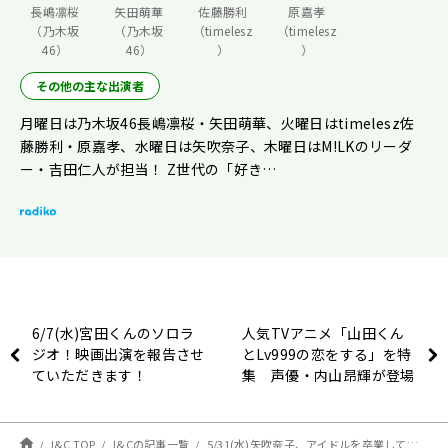
長嶋凛桜
矢田萌華
佐藤勝利
原嘉孝
（乃木坂
（乃木坂
（timelesz
（timelesz
46）
46）
）
）
その他の主な出演者
月曜日は乃木坂46長嶋凛桜・矢田萌華、火曜日はtimelesz佐
藤勝利・原嘉孝、水曜日は矢吹奈子、木曜日はM!LKのリーダ
ー・吉田仁人が担当！ Z世代の「好き…
6/7(水)宮田くんのソロラ
人気TVアニメ「山田くん
ジオ！映画出演を報告させ
とLv999の恋をする」を特
ていただきます！
集 声優・内山昂輝が登場
『Snow Man佐久間大介の
待って、無理、しんど
い、、』6/3放送
I&C TOP
I&Cの記事一覧
5/31(水)矢吹奈子、アイドルを卒業してから体力が落ちた！？【矢吹奈子のレコメン！】