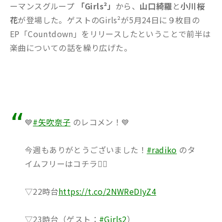
ーマンスグループ
「Girls²」
から、
山口綺羅
と
小川桜
花
が登場した。ゲストのGirls²が5月24日に９枚目の
EP「Countdown」をリリースしたということで前半は
楽曲についての話を繰り広げた。
💙
#矢吹奈子
のレコメン！💙
今週もありがとうございました！
#radiko
のタ
イムフリーはコチラ💁‍♀️
▽22時台
https://t.co/2NWReDIyZ4
▽23時台（ゲスト：
#Girls2
）