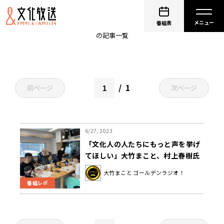
神宮外苑
番組表
の記事一覧
1
前ページ
次ページ
6/27, 2023
「文化人の人たちにもっと声を挙げ
てほしい」大竹まこと、村上春樹氏
の外苑地区再開発反対発言に賛同
大竹まこと ゴールデンラジオ！
番組レポ