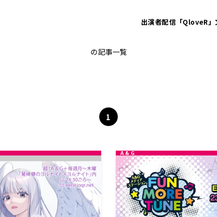
出演者
配信「QloveR」
Everdream
の記事一覧
1