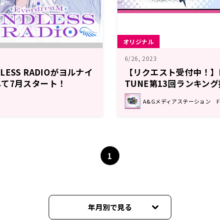
オリジナル
6/26, 2023
NDLESS RADIOがヨルナイ
【リクエスト受付中！】F
て7月スタート！
TUNE第13回ランキン
回 注目楽曲紹介
A&Gメディアステーション FUN
1
年月別で見る