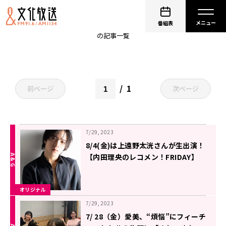
レコメンF
番組表
の記事一覧
1
前ページ
次ページ
7/29, 2023
8/4(金)は上遠野太洸さんが生出演！
【内田理央のレコメン！FRIDAY】
オリジナル
7/29, 2023
7/ 28（金）愛美、“煩悩”にフィーチ