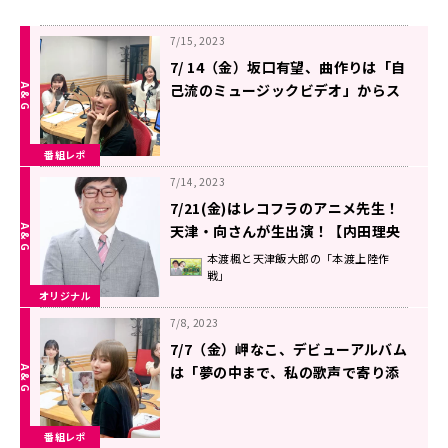
7/15, 2023
7/ 14（金）坂口有望、曲作りは「自
己流のミュージックビデオ」からス
タート！【内田理央のレコメン！
FRIDAY】
番組レポ
7/14, 2023
7/21(金)はレコフラのアニメ先生！
天津・向さんが生出演！【内田理央
のレコメン！FRIDAY】
本渡楓と天津飯大郎の「本渡上陸作
戦」
オリジナル
7/8, 2023
7/7（金）岬なこ、デビューアルバム
は「夢の中まで、私の歌声で寄り添
うことができるようなアルバム」
【内田理央のレコメン！FRIDAY】
番組レポ