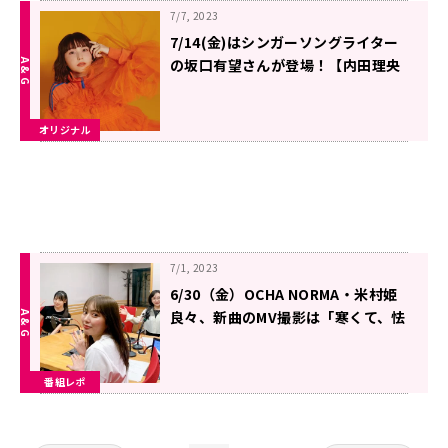
7/7, 2023
7/14(金)はシンガーソングライター
の坂口有望さんが登場！【内田理央
のレコメン！FRIDAY】
オリジナル
7/1, 2023
6/30（金）OCHA NORMA・米村姫
良々、新曲のMV撮影は「寒くて、怯
えました！」【内田理央のレコメ
ン！FRIDAY】
番組レポ