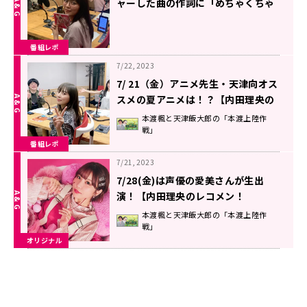
ャーした曲の作詞に「めちゃくちゃ
気合いが入りました！」【内田理央
のレコメン！FRIDAY】
番組レポ
7/22, 2023
7/ 21（金）アニメ先生・天津向オス
スメの夏アニメは！？【内田理央の
レコメン！FRIDAY】
本渡楓と天津飯大郎の「本渡上陸作
戦」
番組レポ
7/21, 2023
7/28(金)は声優の愛美さんが生出
演！【内田理央のレコメン！
FRIDAY】
本渡楓と天津飯大郎の「本渡上陸作
戦」
オリジナル