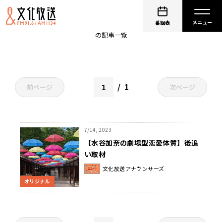
取材
番組表
の記事一覧
1
前ページ
次ページ
7/14, 2023
【水谷加奈の劇場型恋愛体質】後追
い取材
文化放送アナウンサーズ
オリジナル