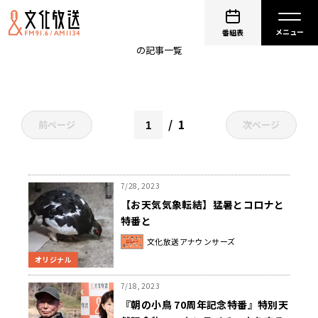
朝の小鳥
番組表
の記事一覧
1
前ページ
次ページ
7/28, 2023
【お天気気象転結】猛暑とコロナと
特番と
文化放送アナウンサーズ
オリジナル
7/18, 2023
『朝の小鳥 70周年記念特番』特別天