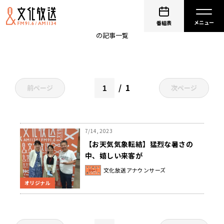
豪雨災害
番組表
の記事一覧
1
前ページ
次ページ
7/14, 2023
【お天気気象転結】猛烈な暑さの
中、嬉しい来客が
文化放送アナウンサーズ
オリジナル