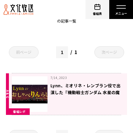
Lynnのおしゃべりんらじお
番組表
の記事一覧
1
前ページ
次ページ
7/14, 2023
Lynn、ミオリネ・レンブラン役で出
演した『機動戦士ガンダム 水星の魔
女』最終話を終えた心境を語る～7
月10日「Lynnのおしゃべりんらじ
番組レポ
お」