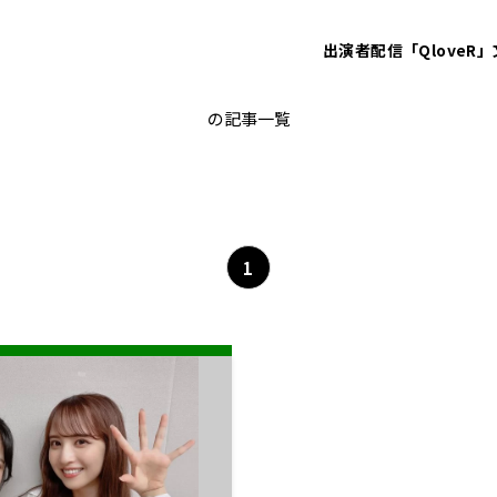
出演者
配信「QloveR」
佐藤楓
の記事一覧
1