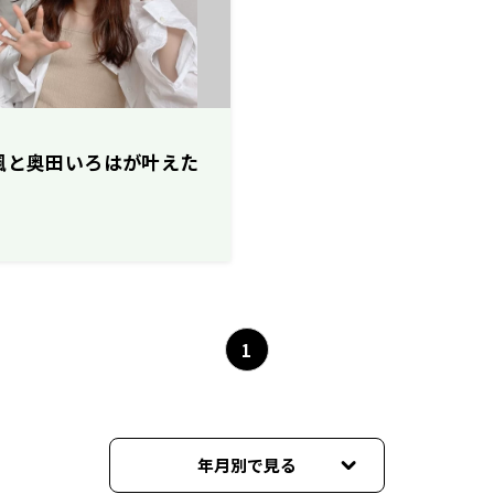
楓と奥田いろはが叶えた
1
年月別で見る