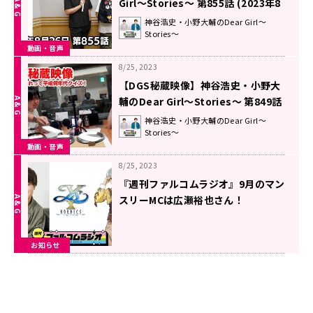
Girl〜Stories〜 第855話 (2023年8
月26日放送分)
神谷浩史・小野大輔のDear Girl～
Stories～
動画・音声
8/25, 2023
【DGS秘蔵映像】神谷浩史・小野大
輔のDear Girl〜Stories〜 第849話
より「これって平成何年代クイ
神谷浩史・小野大輔のDear Girl～
Stories～
ズ！」
動画・音声
8/25, 2023
『週刊ファルコムラジオ』9月のマン
スリーMCは広瀬裕也さん！
お知らせ