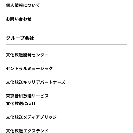
2025年08月
個人情報について
2025年07月
お問い合わせ
2025年06月
グループ会社
2025年05月
文化放送開発センター
2025年04月
セントラルミュージック
2025年03月
文化放送キャリアパートナーズ
2025年02月
東京音研放送サービス
2025年01月
文化放送iCraft
2024年12月
文化放送メディアブリッジ
2024年11月
文化放送エクステンド