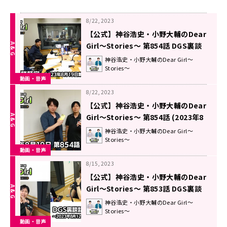
8/22, 2023
【公式】神谷浩史・小野大輔のDear
Girl〜Stories〜 第854話 DGS裏談
話室 (2023年8月19日放送分)
神谷浩史・小野大輔のDear Girl～
Stories～
動画・音声
8/22, 2023
【公式】神谷浩史・小野大輔のDear
Girl〜Stories〜 第854話 (2023年8
月19日放送分)
神谷浩史・小野大輔のDear Girl～
Stories～
動画・音声
8/15, 2023
【公式】神谷浩史・小野大輔のDear
Girl〜Stories〜 第853話 DGS裏談
話室 (2023年8月12日放送分)
神谷浩史・小野大輔のDear Girl～
Stories～
動画・音声