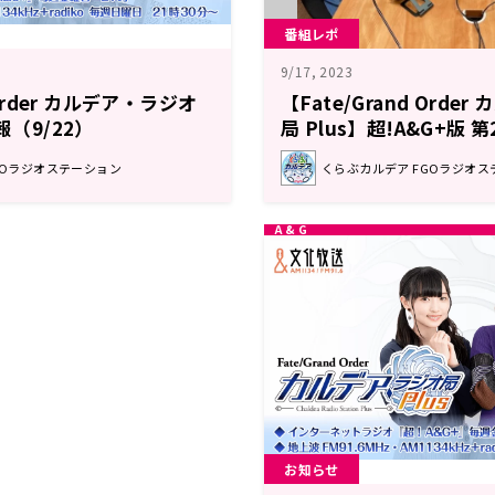
番組レポ
9/17, 2023
 Order カルデア・ラジオ
【Fate/Grand Orde
報（9/22）
局 Plus】超!A&G+版 
ト
GOラジオステーション
くらぶカルデア FGOラジオス
お知らせ