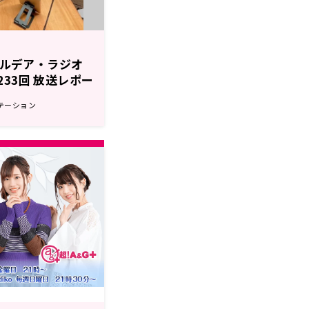
r カルデア・ラジオ
第233回 放送レポー
テーション