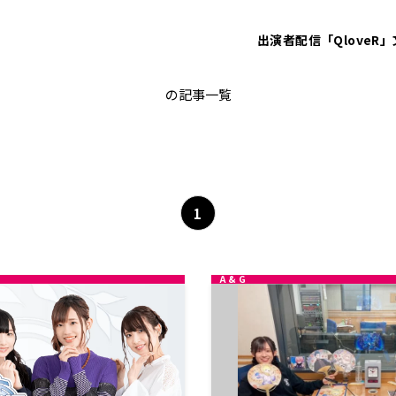
出演者
配信「QloveR」
大久保瑠美
の記事一覧
1