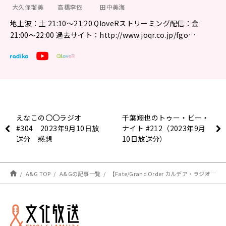
大久保瑠美
高橋李依
田中美海
地上波：土 21:10～21:20 QloveRストリーミング配信：金
21:00〜22:00 過去サイト：http://www.joqr.co.jp/fgo…
えなこの〇〇ラジオ
千葉翔也のトゥー・ビー・
#304 2023年9月10日放
ナイト #212（2023年9月
送分 感想
10日放送分）
A&G TOP
A&Gの記事一覧
【Fate/Grand Order カルデア・ラジオ局 Plus】超!A&G+版 第232回 放送レポート