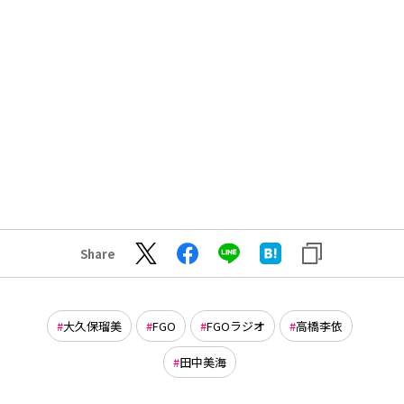
Share
大久保瑠美
FGO
FGOラジオ
高橋李依
田中美海