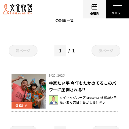
旅
番組表
の記事一覧
1
前ページ
次ページ
9/20, 2023
林家たい平 今年もたかのてるこのパ
ワーに圧倒される⁉
タイヘイグループ presents 林家たい平
たいあん吉日！おかしら付き♪
番組レポ