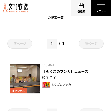
落語家
番組表
の記事一覧
1
前ページ
次ページ
9/8, 2023
【らくごのブンカ】ニュース
に？？？
らくごのブンカ
オリジナル